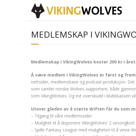
MEDLEMSKAP I VIKINGW
Medlemskap i VikingWolves koster 200 kr i året
Å være medlem i VikingWolves er først og frems
nettsider, medlemsbase og podcast-produksjon. Det er 
som samler norske Wolves-supportere, både gjennom de
som VikingWolves. Og evt overskudd i klubbkassen vil
Utover gleden av å støtte driften får du som 
– Tilgang til våre medlemssider
– Mulighet til å disponere VikingWolves’ 2 sesongkor
– Spille Fantasy League med muligheten til å vinne W