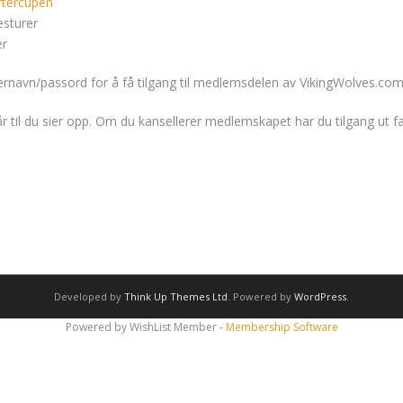
rtercupen
esturer
er
rnavn/passord for å få tilgang til medlemsdelen av VikingWolves.com. 
r til du sier opp. Om du kansellerer medlemskapet har du tilgang ut fa
Developed by
Think Up Themes Ltd
. Powered by
WordPress
.
Powered by WishList Member -
Membership Software