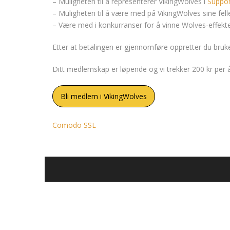
– Muligheten til å representerer VikingWolves i
Suppo
– Muligheten til å være med på VikingWolves sine fell
– Være med i konkurranser for å vinne Wolves-effekt
Etter at betalingen er gjennomføre oppretter du bruke
Ditt medlemskap er løpende og vi trekker 200 kr per å
Bli medlem i VikingWolves
Comodo SSL