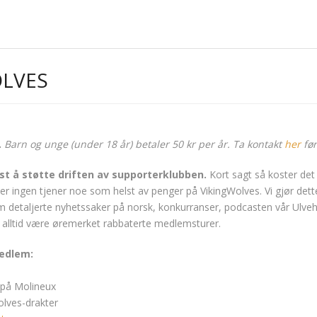
OLVES
.
Barn og unge (under 18 år) betaler 50 kr per år. Ta kontakt
her
før
t å støtte driften av supporterklubben.
Kort sagt så koster det
ingen tjener noe som helst av penger på VikingWolves. Vi gjør dette f
taljerte nyhetssaker på norsk, konkurranser, podcasten vår Ulvehyl 
 alltid være øremerket rabbaterte medlemsturer.
medlem:
t på Molineux
olves-drakter