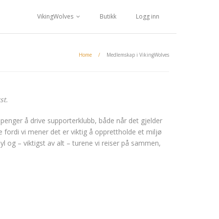
VikingWolves
Butikk
Logg inn
Home
/
Medlemskap i VikingWolves
st.
 penger å drive supporterklubb, både når det gjelder
ordi vi mener det er viktig å opprettholde et miljø
og – viktigst av alt – turene vi reiser på sammen,